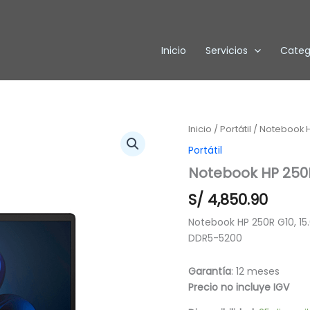
Inicio
Servicios
Categ
Notebook
Inicio
/
Portátil
/ Notebook HP
HP
Portátil
250R
G10,
Notebook HP 250R 
15.6"
S/
4,850.90
LED
Backlit
Notebook HP 250R G10, 15.
FHD
DDR5-5200
SVA
cantidad
Garantía
: 12 meses
Precio no incluye IGV