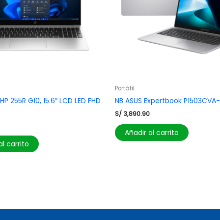
Portátil
P 255R G10, 15.6″ LCD LED FHD
NB ASUS Expertbook P1503CVA
S/
3,890.90
Añadir al carrito
al carrito