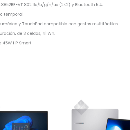
L8852BE-VT 802.11a/b/g/n/ax (2×2) y Bluetooth 5.4.
o temporal.
mérico y TouchPad compatible con gestos multitáctiles.
uración, de 3 celdas, 41 Wh.
e 45W HP Smart.