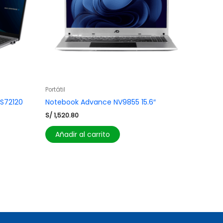
Portátil
-S72120
Notebook Advance NV9855 15.6″
S/
1,520.80
Añadir al carrito