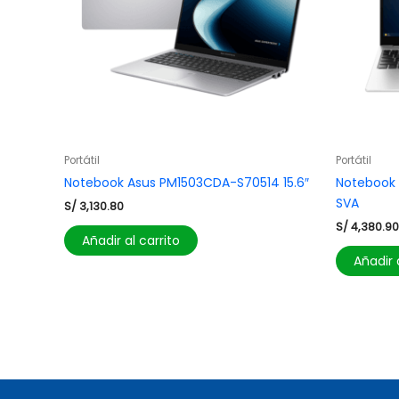
Portátil
Portátil
Notebook Asus PM1503CDA-S70514 15.6″
Notebook H
SVA
S/
3,130.80
S/
4,380.90
Añadir al carrito
Añadir 