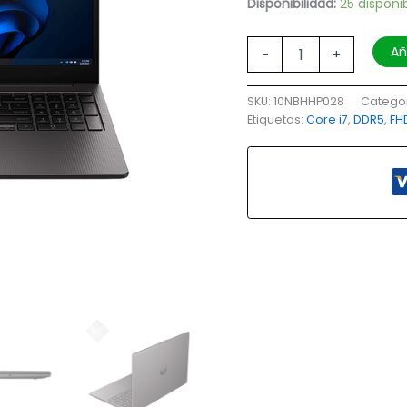
Disponibilidad:
25 disponi
Añ
-
+
SKU:
10NBHHP028
Catego
Etiquetas:
Core i7
,
DDR5
,
FH