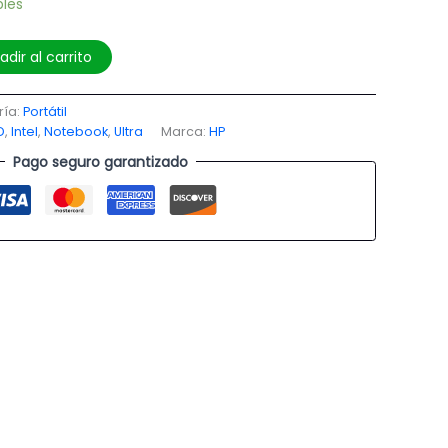
bles
adir al carrito
ría:
Portátil
D
,
Intel
,
Notebook
,
Ultra
Marca:
HP
Pago seguro garantizado