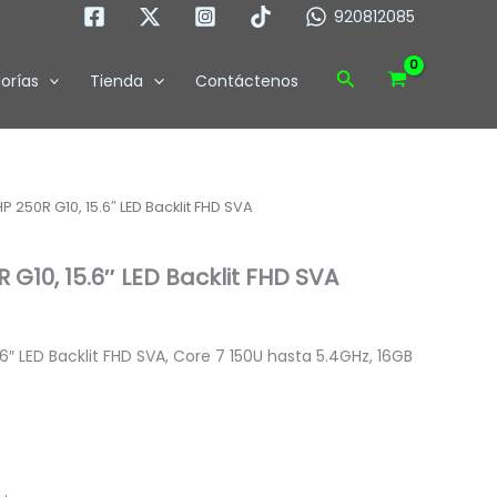
920812085
15.6"
LED
Backlit
Buscar
orías
Tienda
Contáctenos
FHD
SVA
cantidad
 250R G10, 15.6″ LED Backlit FHD SVA
G10, 15.6″ LED Backlit FHD SVA
6″ LED Backlit FHD SVA, Core 7 150U hasta 5.4GHz, 16GB