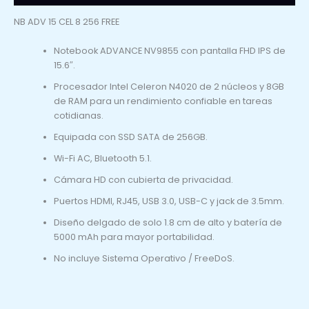
NB ADV 15 CEL 8 256 FREE
Notebook ADVANCE NV9855 con pantalla FHD IPS de
15.6″.
Procesador Intel Celeron N4020 de 2 núcleos y 8GB
de RAM para un rendimiento confiable en tareas
cotidianas.
Equipada con SSD SATA de 256GB.
Wi-Fi AC, Bluetooth 5.1.
Cámara HD con cubierta de privacidad.
Puertos HDMI, RJ45, USB 3.0, USB-C y jack de 3.5mm.
Diseño delgado de solo 1.8 cm de alto y batería de
5000 mAh para mayor portabilidad.
No incluye Sistema Operativo / FreeDoS.