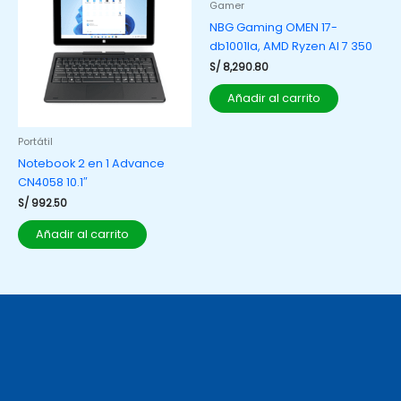
Gamer
NBG Gaming OMEN 17-
db1001la, AMD Ryzen AI 7 350
S/
8,290.80
Añadir al carrito
Portátil
Notebook 2 en 1 Advance
CN4058 10.1″
S/
992.50
Añadir al carrito