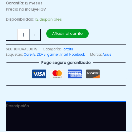
Garantía
: 12 meses
Precio no incluye IGV
Disponibilidad:
12 disponibles
Añadir al carrito
-
+
SKU:
10NBAASU079
Categoría:
Portátil
Etiquetas:
Core i5
,
DDR5
,
gamer
,
Intel
,
Notebook
Marca:
Asus
Pago seguro garantizado
Descripción
Información adicional
Valoraciones (0)