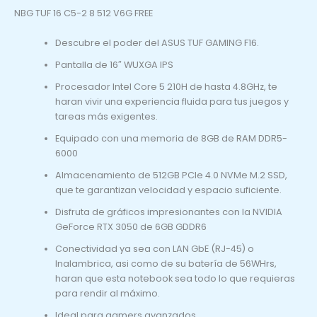
NBG TUF 16 C5-2 8 512 V6G FREE
Descubre el poder del ASUS TUF GAMING F16.
Pantalla de 16″ WUXGA IPS
Procesador Intel Core 5 210H de hasta 4.8GHz, te
haran vivir una experiencia fluida para tus juegos y
tareas más exigentes.
Equipado con una memoria de 8GB de RAM DDR5-
6000
Almacenamiento de 512GB PCIe 4.0 NVMe M.2 SSD,
que te garantizan velocidad y espacio suficiente.
Disfruta de gráficos impresionantes con la NVIDIA
GeForce RTX 3050 de 6GB GDDR6
Conectividad ya sea con LAN GbE (RJ-45) o
Inalambrica, asi como de su batería de 56WHrs,
haran que esta notebook sea todo lo que requieras
para rendir al máximo.
Ideal para gamers avanzados.