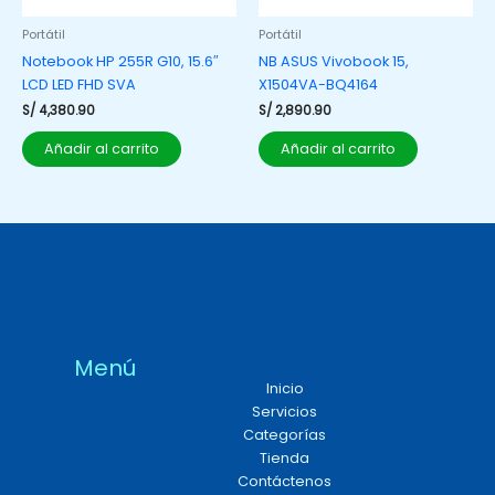
Portátil
Portátil
Notebook HP 255R G10, 15.6″
NB ASUS Vivobook 15,
LCD LED FHD SVA
X1504VA-BQ4164
S/
4,380.90
S/
2,890.90
Añadir al carrito
Añadir al carrito
Menú
Inicio
Servicios
Categorías
Tienda
Contáctenos