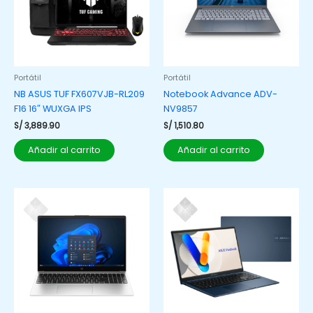
Portátil
Portátil
NB ASUS TUF FX607VJB-RL209
Notebook Advance ADV-
F16 16″ WUXGA IPS
NV9857
S/
3,889.90
S/
1,510.80
Añadir al carrito
Añadir al carrito