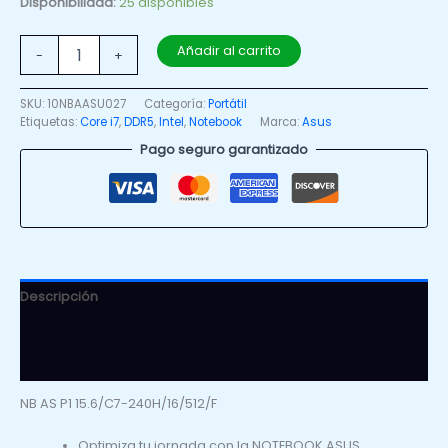
Disponibilidad:
25 disponibles
Añadir al carrito
-
+
SKU:
10NBAASU027
Categoría:
Portátil
Etiquetas:
Core i7
,
DDR5
,
Intel
,
Notebook
Marca:
Asus
Pago seguro garantizado
Descripción
Información adicional
Valoraciones (0)
NB AS P1 15.6/C7-240H/16/512/F
Optimiza tu jornada con la NOTEBOOK ASUS