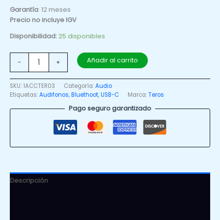
Garantía
: 12 meses
Precio no incluye IGV
Disponibilidad:
25 disponibles
Añadir al carrito
-
+
SKU:
1ACCTER03
Categoría:
Audio
Etiquetas:
Audifonos
,
Bluethoot
,
USB-C
Marca:
Teros
Pago seguro garantizado
Descripción
Información adicional
Valoraciones (0)