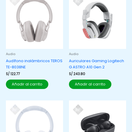
Audio
Audio
Audífono inalámbricos TEROS
Auriculares Gaming Logitech
TE-8038NE
G ASTRO A10 Gen 2
S/
122.77
S/
243.80
Añadir al carrito
Añadir al carrito