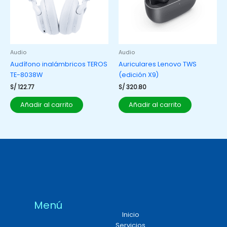
Audio
Audio
Audífono inalámbricos TEROS
Auriculares Lenovo TWS
TE-8038W
(edición X9)
S/
122.77
S/
320.80
Añadir al carrito
Añadir al carrito
Menú
Inicio
Servicios