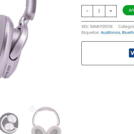
Añ
-
+
SKU:
1MMHTER016
Categor
Etiquetas:
Audifonos
,
Bluet