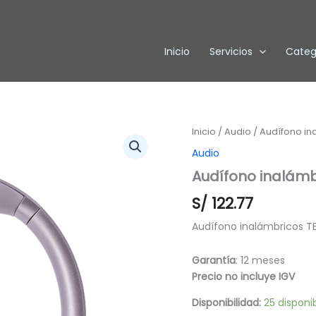
Inicio
Servicios
Categ
Audífono
Inicio
/
Audio
/ Audífono in
inalámbricos
Audio
TEROS
TE-
Audífono inalámb
8038RS
S/
122.77
cantidad
Audífono inalámbricos T
Garantía
: 12 meses
Precio no incluye IGV
Disponibilidad:
25 disponi