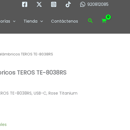
920812085
8038RS
cantidad
Buscar
orías
Tienda
Contáctenos
alámbricos TEROS TE-8038RS
ricos TEROS TE-8038RS
EROS TE-8038RS, USB-C, Rose Titanium
bles