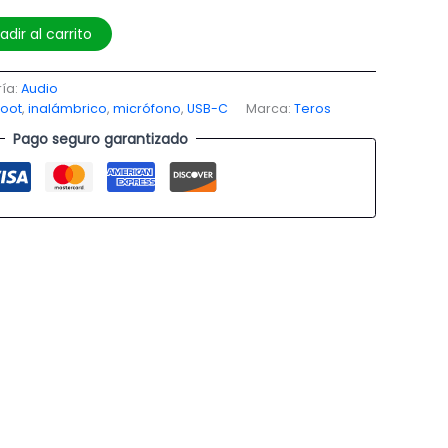
adir al carrito
ía:
Audio
hoot
,
inalámbrico
,
micrófono
,
USB-C
Marca:
Teros
Pago seguro garantizado