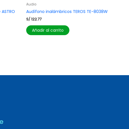
Audio
G ASTRO
Audífono inalámbricos TEROS TE-8038W
S/
122.77
Añadir al carrito
te