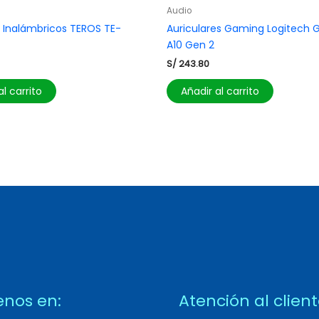
Audio
 Inalámbricos TEROS TE-
Auriculares Gaming Logitech 
A10 Gen 2
S/
243.80
al carrito
Añadir al carrito
enos en:
Atención al clien