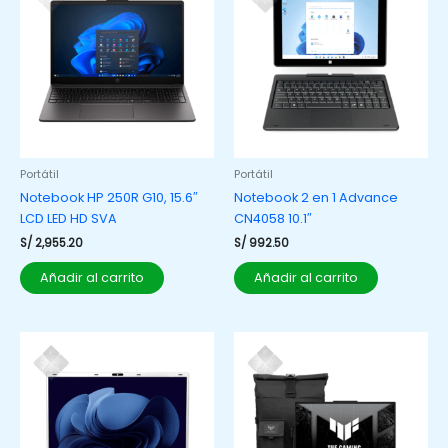
Portátil
Portátil
Notebook HP 250R G10, 15.6″
Notebook 2 en 1 Advance
LCD LED HD SVA
CN4058 10.1″
S/
2,955.20
S/
992.50
Añadir al carrito
Añadir al carrito