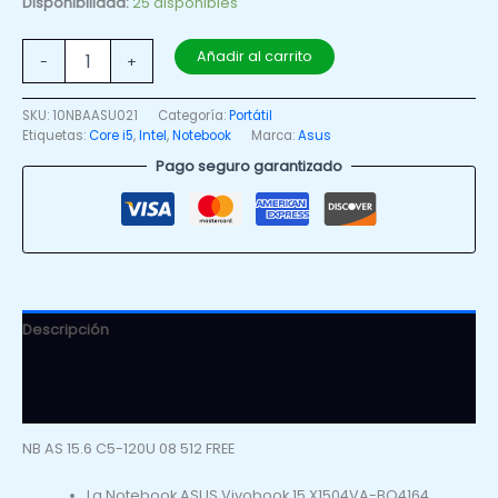
Disponibilidad:
25 disponibles
Añadir al carrito
-
+
SKU:
10NBAASU021
Categoría:
Portátil
Etiquetas:
Core i5
,
Intel
,
Notebook
Marca:
Asus
Pago seguro garantizado
Descripción
Información adicional
Valoraciones (0)
NB AS 15.6 C5-120U 08 512 FREE
La Notebook ASUS Vivobook 15 X1504VA-BQ4164