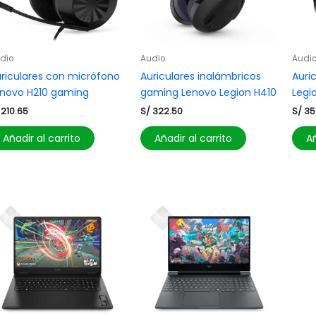
dio
Audio
Audi
riculares con micrófono
Auriculares inalámbricos
Auri
novo H210 gaming
gaming Lenovo Legion H410
Legi
210.65
S/
322.50
S/
35
Añadir al carrito
Añadir al carrito
Añ