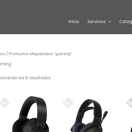
Inicio
Servicios
Categ
icio
/ Productos etiquetados “gaming”
aming
strando los 6 resultados