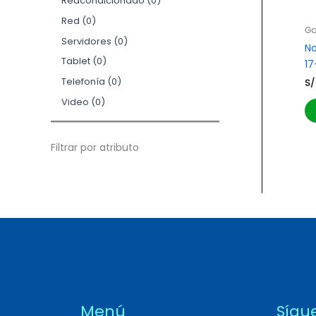
Reacondicionado
0
Red
0
G
Servidores
0
N
Tablet
0
17
Telefonía
0
S/
Video
0
Filtrar por atributo
Menú
Sígu