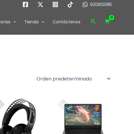
920812085
Buscar
orías
Tienda
Contáctenos