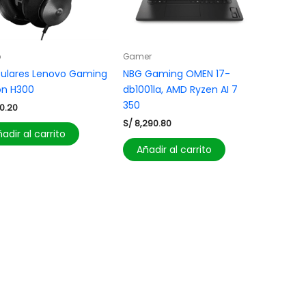
o
Gamer
culares Lenovo Gaming
NBG Gaming OMEN 17-
on H300
db1001la, AMD Ryzen AI 7
350
0.20
S/
8,290.80
adir al carrito
Añadir al carrito