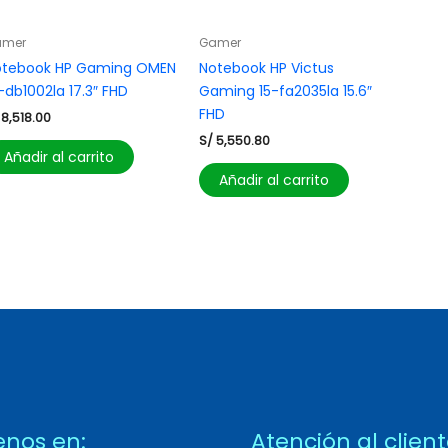
amer
Gamer
otebook HP Gaming OMEN
Notebook HP Victus
-db1002la 17.3″ FHD
Gaming 15-fa2035la 15.6″
FHD
8,518.00
S/
5,550.80
Añadir al carrito
Añadir al carrito
enos en:
Atención al clien