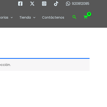
920812085
Buscar
orías
Tienda
Contáctenos
ección.