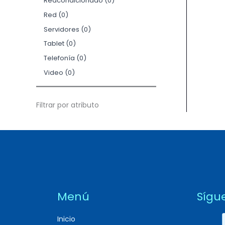
Reacondicionado
0
Red
0
Servidores
0
Tablet
0
Telefonía
0
Video
0
Filtrar por atributo
Menú
Sígu
Inicio